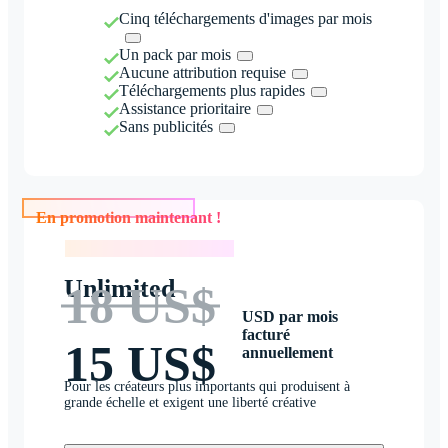
Cinq téléchargements d'images par mois
Un pack par mois
Aucune attribution requise
Téléchargements plus rapides
Assistance prioritaire
Sans publicités
En promotion maintenant !
En promotion maintenant !
Unlimited
18 US$
USD par mois
facturé
15 US$
annuellement
Pour les créateurs plus importants qui produisent à
grande échelle et exigent une liberté créative