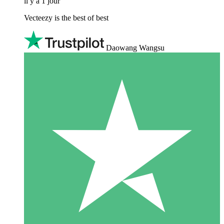
il y a 1 jour
Vecteezy is the best of best
Daowang Wangsu