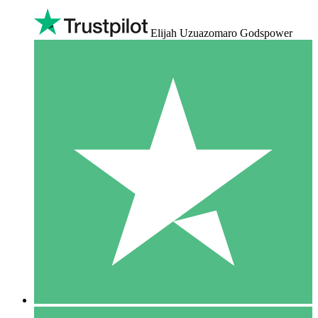
Elijah Uzuazomaro Godspower