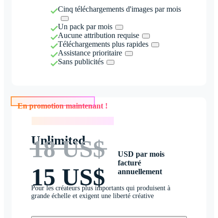
Cinq téléchargements d'images par mois
Un pack par mois
Aucune attribution requise
Téléchargements plus rapides
Assistance prioritaire
Sans publicités
En promotion maintenant !
En promotion maintenant !
Unlimited
18 US$
USD par mois
facturé
15 US$
annuellement
Pour les créateurs plus importants qui produisent à
grande échelle et exigent une liberté créative