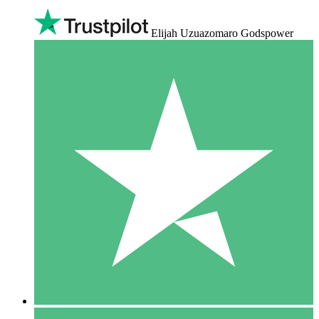
Elijah Uzuazomaro Godspower