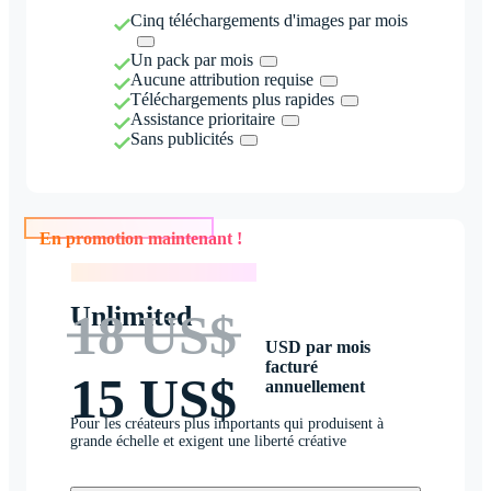
Cinq téléchargements d'images par mois
Un pack par mois
Aucune attribution requise
Téléchargements plus rapides
Assistance prioritaire
Sans publicités
En promotion maintenant !
En promotion maintenant !
Unlimited
18 US$
USD par mois
facturé
15 US$
annuellement
Pour les créateurs plus importants qui produisent à
grande échelle et exigent une liberté créative