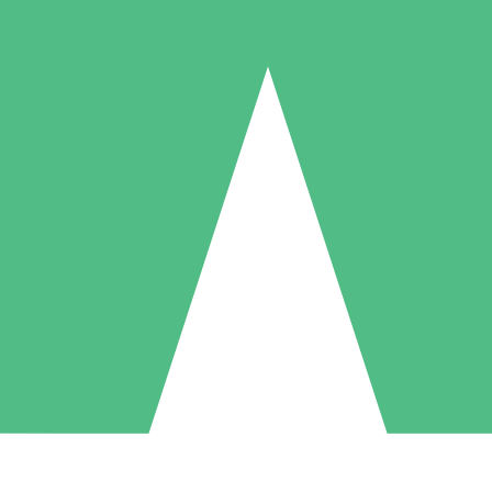
Packs de Crédits Individuels
 à l'utilisation avec des crédits de téléchargement. Sans engagement me
1 Téléchargement
5 Téléchargements
10 Téléchargement
10
15
20
US$
00
US$
00
US$
00