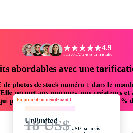
4.9
from 33 572 reviews on Trustpilot
its abordables avec une tarificat
é de photos de stock numéro 1 dans le mond
. Elle permet aux marques, aux créateurs et 
En promotion maintenant !
 qui permettent d'économiser jusqu'à 76 % d
En promotion maintenant !
Unlimited
18 US$
USD par mois