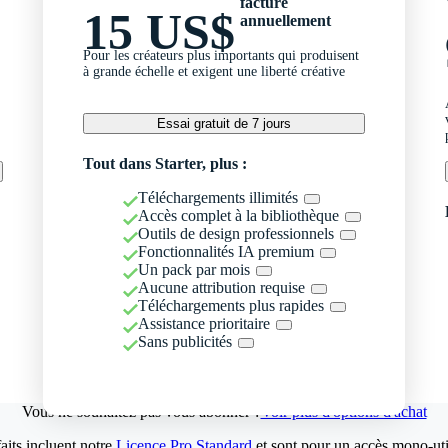
facturé
15 US$
annuellement
Pour les créateurs plus importants qui produisent
à grande échelle et exigent une liberté créative
Essai gratuit de 7 jours
Tout dans Starter, plus :
Téléchargements illimités
Accès complet à la bibliothèque
Outils de design professionnels
Fonctionnalités IA premium
Un pack par mois
Aucune attribution requise
Téléchargements plus rapides
Assistance prioritaire
Sans publicités
Vous ne souhaitez pas vous abonner ?
Voir plus d'options d'achat
aits incluent notre
Licence Pro Standard
et sont pour un accès mono-util