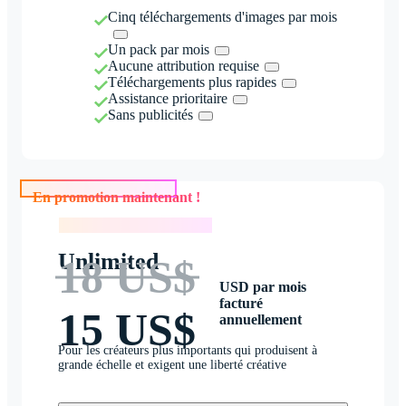
Cinq téléchargements d'images par mois
Un pack par mois
Aucune attribution requise
Téléchargements plus rapides
Assistance prioritaire
Sans publicités
En promotion maintenant !
En promotion maintenant !
Unlimited
18 US$
USD par mois
facturé
15 US$
annuellement
Pour les créateurs plus importants qui produisent à
grande échelle et exigent une liberté créative