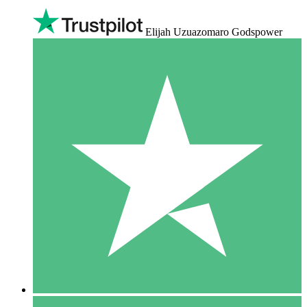
Elijah Uzuazomaro Godspower