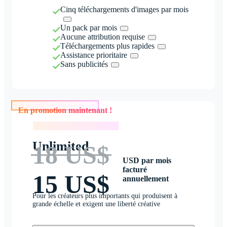
Cinq téléchargements d'images par mois
Un pack par mois
Aucune attribution requise
Téléchargements plus rapides
Assistance prioritaire
Sans publicités
En promotion maintenant !
En promotion maintenant !
Unlimited
18 US$
USD par mois
facturé
15 US$
annuellement
Pour les créateurs plus importants qui produisent à
grande échelle et exigent une liberté créative