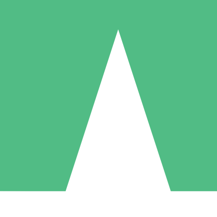
Packs de Crédits Individuels
 à l'utilisation avec des crédits de téléchargement. Sans engagement me
1 Téléchargement
5 Téléchargements
10 Téléchargement
10
15
20
US$
00
US$
00
US$
00