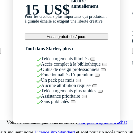
facturé
15 US$
annuellement
Pour les créateurs plus importants qui produisent
à grande échelle et exigent une liberté créative
Essai gratuit de 7 jours
Tout dans Starter, plus :
Téléchargements illimités
Accès complet à la bibliothèque
Outils de design professionnels
Fonctionnalités IA premium
Un pack par mois
Aucune attribution requise
Téléchargements plus rapides
Assistance prioritaire
Sans publicités
Vous ne souhaitez pas vous abonner ?
Voir plus d'options d'achat
aits incluent notre
Licence Pro Standard
et sont pour un accès mono-util