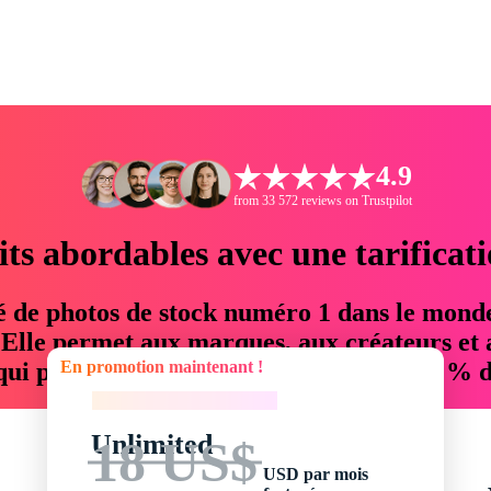
4.9
from 33 572 reviews on Trustpilot
its abordables avec une tarificat
é de photos de stock numéro 1 dans le mond
. Elle permet aux marques, aux créateurs et 
En promotion maintenant !
 qui permettent d'économiser jusqu'à 76 % d
En promotion maintenant !
Unlimited
18 US$
USD par mois