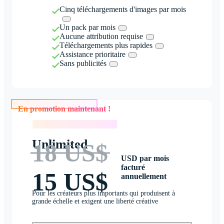
Cinq téléchargements d'images par mois
Un pack par mois
Aucune attribution requise
Téléchargements plus rapides
Assistance prioritaire
Sans publicités
En promotion maintenant !
En promotion maintenant !
Unlimited
18 US$
USD par mois
facturé
15 US$
annuellement
Pour les créateurs plus importants qui produisent à
grande échelle et exigent une liberté créative