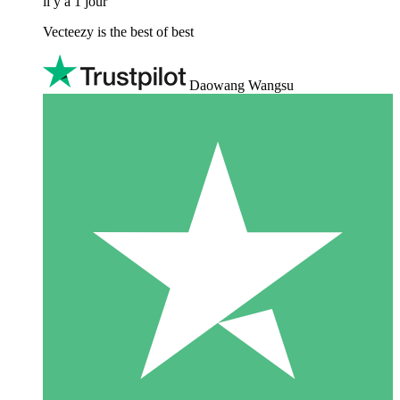
il y a 1 jour
Vecteezy is the best of best
Daowang Wangsu