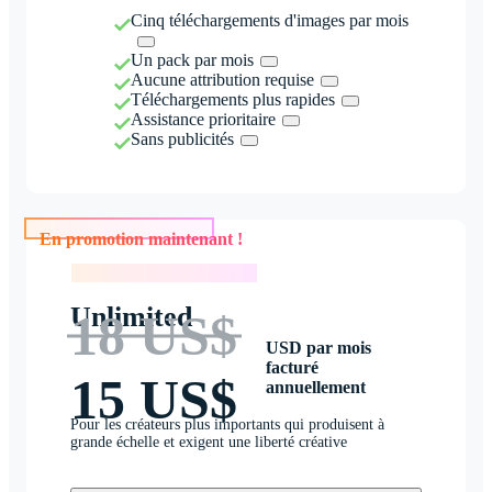
Cinq téléchargements d'images par mois
Un pack par mois
Aucune attribution requise
Téléchargements plus rapides
Assistance prioritaire
Sans publicités
En promotion maintenant !
En promotion maintenant !
Unlimited
18 US$
USD par mois
facturé
15 US$
annuellement
Pour les créateurs plus importants qui produisent à
grande échelle et exigent une liberté créative