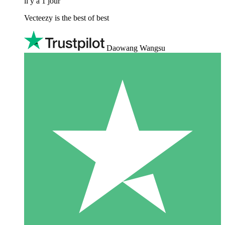
il y a 1 jour
Vecteezy is the best of best
Daowang Wangsu