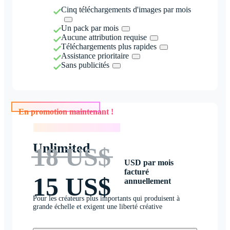
Cinq téléchargements d'images par mois
Un pack par mois
Aucune attribution requise
Téléchargements plus rapides
Assistance prioritaire
Sans publicités
En promotion maintenant !
En promotion maintenant !
Unlimited
18 US$
USD par mois
facturé
15 US$
annuellement
Pour les créateurs plus importants qui produisent à
grande échelle et exigent une liberté créative