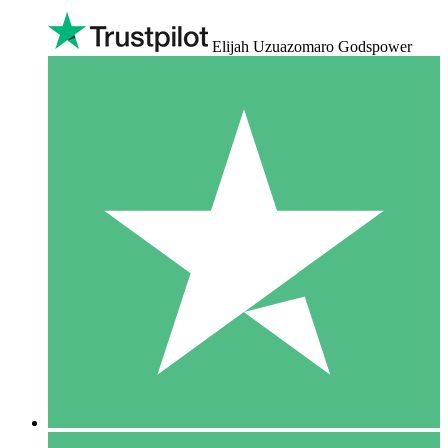
Elijah Uzuazomaro Godspower