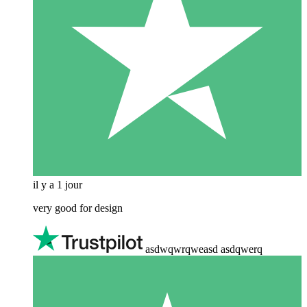
il y a 1 jour
very good for design
asdwqwrqweasd asdqwerq