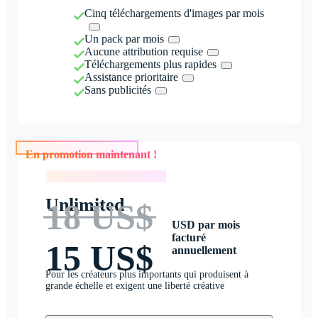
Cinq téléchargements d'images par mois
Un pack par mois
Aucune attribution requise
Téléchargements plus rapides
Assistance prioritaire
Sans publicités
En promotion maintenant !
En promotion maintenant !
Unlimited
18 US$
USD par mois
facturé
15 US$
annuellement
Pour les créateurs plus importants qui produisent à
grande échelle et exigent une liberté créative