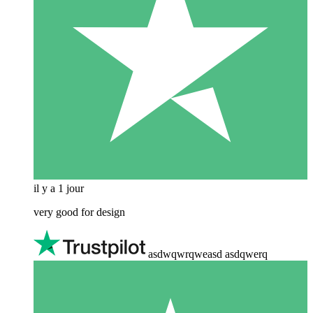
il y a 1 jour
very good for design
asdwqwrqweasd asdqwerq