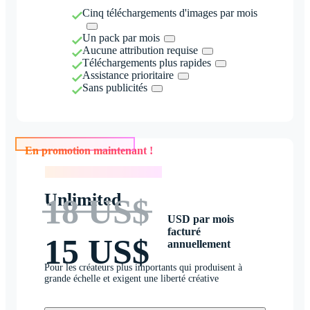
Cinq téléchargements d'images par mois
Un pack par mois
Aucune attribution requise
Téléchargements plus rapides
Assistance prioritaire
Sans publicités
En promotion maintenant !
En promotion maintenant !
Unlimited
18 US$
USD par mois
facturé
15 US$
annuellement
Pour les créateurs plus importants qui produisent à
grande échelle et exigent une liberté créative