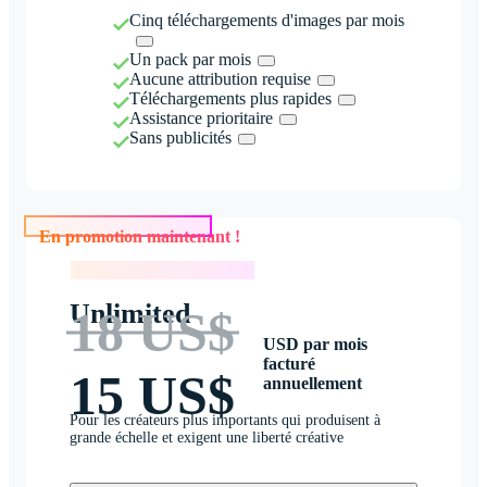
Cinq téléchargements d'images par mois
Un pack par mois
Aucune attribution requise
Téléchargements plus rapides
Assistance prioritaire
Sans publicités
En promotion maintenant !
En promotion maintenant !
Unlimited
18 US$
USD par mois
facturé
15 US$
annuellement
Pour les créateurs plus importants qui produisent à
grande échelle et exigent une liberté créative