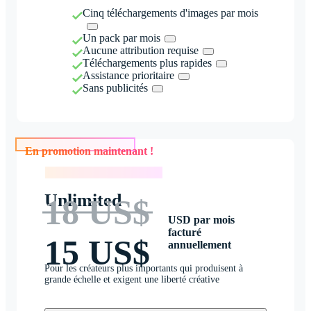
Cinq téléchargements d'images par mois
Un pack par mois
Aucune attribution requise
Téléchargements plus rapides
Assistance prioritaire
Sans publicités
En promotion maintenant !
En promotion maintenant !
Unlimited
18 US$
USD par mois
facturé
15 US$
annuellement
Pour les créateurs plus importants qui produisent à
grande échelle et exigent une liberté créative