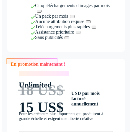
Cinq téléchargements d'images par mois
Un pack par mois
Aucune attribution requise
Téléchargements plus rapides
Assistance prioritaire
Sans publicités
En promotion maintenant !
En promotion maintenant !
Unlimited
18 US$
USD par mois
facturé
15 US$
annuellement
Pour les créateurs plus importants qui produisent à
grande échelle et exigent une liberté créative