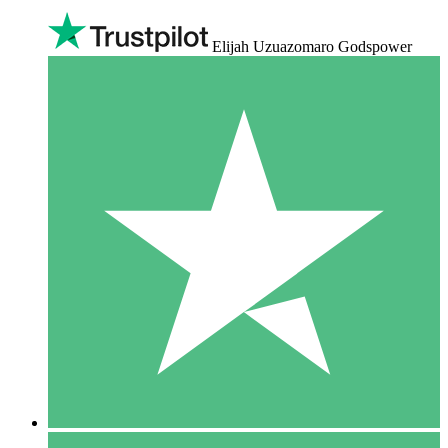
Elijah Uzuazomaro Godspower