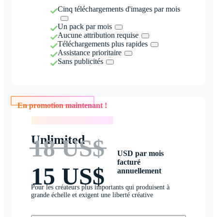
Cinq téléchargements d'images par mois
Un pack par mois
Aucune attribution requise
Téléchargements plus rapides
Assistance prioritaire
Sans publicités
En promotion maintenant !
En promotion maintenant !
Unlimited
18 US$
USD par mois
facturé
15 US$
annuellement
Pour les créateurs plus importants qui produisent à
grande échelle et exigent une liberté créative