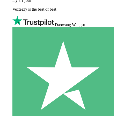
il y a 1 jour
Vecteezy is the best of best
Daowang Wangsu