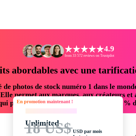
4.9
from 33 572 reviews on Trustpilot
its abordables avec une tarificat
é de photos de stock numéro 1 dans le mond
. Elle permet aux marques, aux créateurs et 
En promotion maintenant !
 qui permettent d'économiser jusqu'à 76 % d
En promotion maintenant !
Unlimited
18 US$
USD par mois