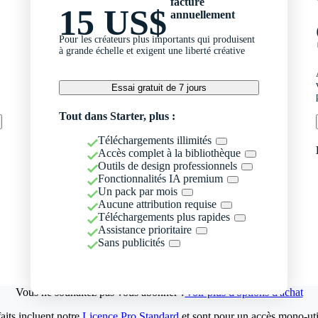
facturé
15 US$
annuellement
Pour les créateurs plus importants qui produisent
à grande échelle et exigent une liberté créative
Essai gratuit de 7 jours
Tout dans Starter, plus :
Téléchargements illimités
Accès complet à la bibliothèque
Outils de design professionnels
Fonctionnalités IA premium
Un pack par mois
Aucune attribution requise
Téléchargements plus rapides
Assistance prioritaire
Sans publicités
Vous ne souhaitez pas vous abonner ?
Voir plus d'options d'achat
aits incluent notre
Licence Pro Standard
et sont pour un accès mono-util