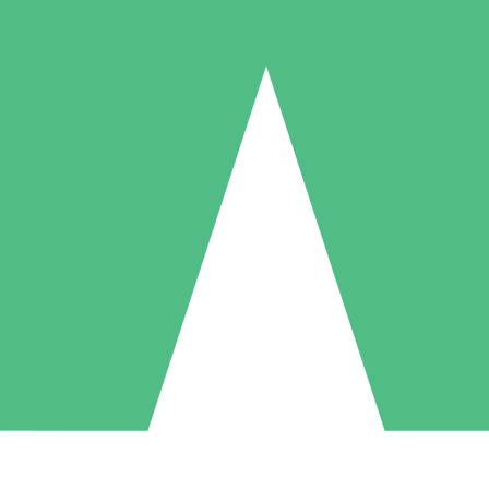
Packs de Crédits Individuels
 à l'utilisation avec des crédits de téléchargement. Sans engagement me
1 Téléchargement
5 Téléchargements
10 Téléchargement
10
15
20
US$
00
US$
00
US$
00