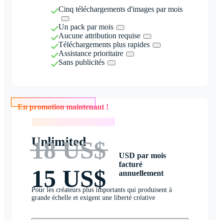
Cinq téléchargements d'images par mois
Un pack par mois
Aucune attribution requise
Téléchargements plus rapides
Assistance prioritaire
Sans publicités
En promotion maintenant !
En promotion maintenant !
Unlimited
18 US$
USD par mois
facturé
15 US$
annuellement
Pour les créateurs plus importants qui produisent à
grande échelle et exigent une liberté créative