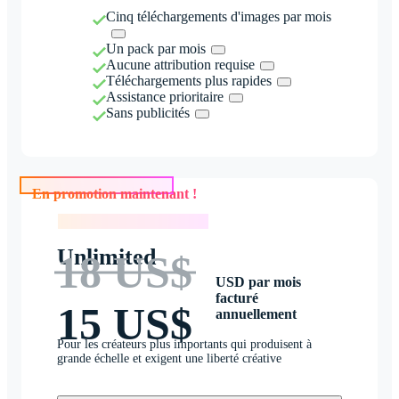
Cinq téléchargements d'images par mois
Un pack par mois
Aucune attribution requise
Téléchargements plus rapides
Assistance prioritaire
Sans publicités
En promotion maintenant !
En promotion maintenant !
Unlimited
18 US$
USD par mois
facturé
15 US$
annuellement
Pour les créateurs plus importants qui produisent à
grande échelle et exigent une liberté créative