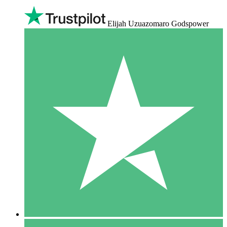
Elijah Uzuazomaro Godspower