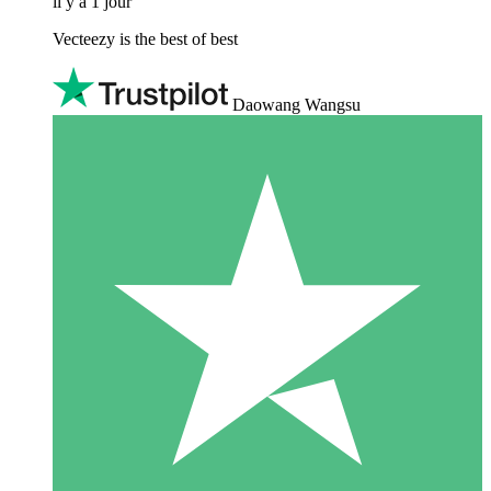
il y a 1 jour
Vecteezy is the best of best
Daowang Wangsu