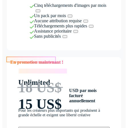
Cinq téléchargements d'images par mois
Un pack par mois
Aucune attribution requise
Téléchargements plus rapides
Assistance prioritaire
Sans publicités
En promotion maintenant !
En promotion maintenant !
Unlimited
18 US$
USD par mois
facturé
15 US$
annuellement
Pour les créateurs plus importants qui produisent à
grande échelle et exigent une liberté créative