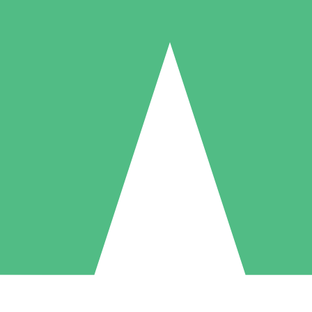
Packs de Crédits Individuels
 à l'utilisation avec des crédits de téléchargement. Sans engagement me
1 Téléchargement
5 Téléchargements
10 Téléchargement
10
15
20
US$
00
US$
00
US$
00