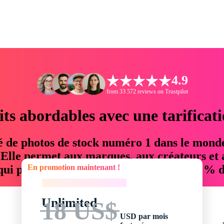
4.9
from 33 572 reviews on Trustpilot
its abordables avec une tarificat
é de photos de stock numéro 1 dans le mond
. Elle permet aux marques, aux créateurs et 
En promotion maintenant !
 qui permettent d'économiser jusqu'à 76 % d
En promotion maintenant !
Unlimited
18 US$
USD par mois