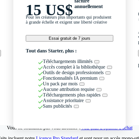
facturé
15 US$
annuellement
Pour les créateurs plus importants qui produisent
à grande échelle et exigent une liberté créative
Essai gratuit de 7 jours
Tout dans Starter, plus :
Téléchargements illimités
Accès complet à la bibliothèque
Outils de design professionnels
Fonctionnalités IA premium
Un pack par mois
Aucune attribution requise
Téléchargements plus rapides
Assistance prioritaire
Sans publicités
Vous ne souhaitez pas vous abonner ?
Voir plus d'options d'achat
aits incluent notre
Licence Pro Standard
et sont pour un accès mono-util