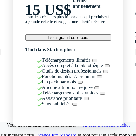
facturé
15 US$
annuellement
Pour les créateurs plus importants qui produisent
à grande échelle et exigent une liberté créative
Essai gratuit de 7 jours
Tout dans Starter, plus :
Téléchargements illimités
Accès complet à la bibliothèque
Outils de design professionnels
Fonctionnalités IA premium
Un pack par mois
Aucune attribution requise
Téléchargements plus rapides
Assistance prioritaire
Sans publicités
Vous ne souhaitez pas vous abonner ?
Voir plus d'options d'achat
aits incluent notre
Licence Pro Standard
et sont pour un accès mono-util