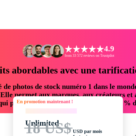
4.9
from 33 572 reviews on Trustpilot
its abordables avec une tarificat
é de photos de stock numéro 1 dans le mond
. Elle permet aux marques, aux créateurs et 
En promotion maintenant !
 qui permettent d'économiser jusqu'à 76 % d
En promotion maintenant !
Unlimited
18 US$
USD par mois