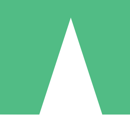
Packs de Crédits Individuels
 à l'utilisation avec des crédits de téléchargement. Sans engagement me
1 Téléchargement
5 Téléchargements
10 Téléchargement
10
15
20
US$
00
US$
00
US$
00