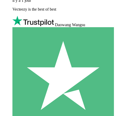
il y a 1 jour
Vecteezy is the best of best
Daowang Wangsu