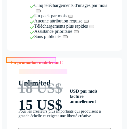
Cinq téléchargements d'images par mois
Un pack par mois
Aucune attribution requise
Téléchargements plus rapides
Assistance prioritaire
Sans publicités
En promotion maintenant !
En promotion maintenant !
Unlimited
18 US$
USD par mois
facturé
15 US$
annuellement
Pour les créateurs plus importants qui produisent à
grande échelle et exigent une liberté créative