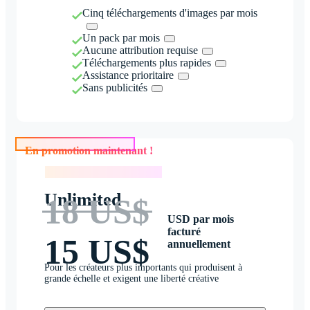
Cinq téléchargements d'images par mois
Un pack par mois
Aucune attribution requise
Téléchargements plus rapides
Assistance prioritaire
Sans publicités
En promotion maintenant !
En promotion maintenant !
Unlimited
18 US$
USD par mois
facturé
15 US$
annuellement
Pour les créateurs plus importants qui produisent à
grande échelle et exigent une liberté créative