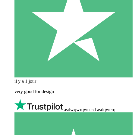
il y a 1 jour
very good for design
asdwqwrqweasd asdqwerq