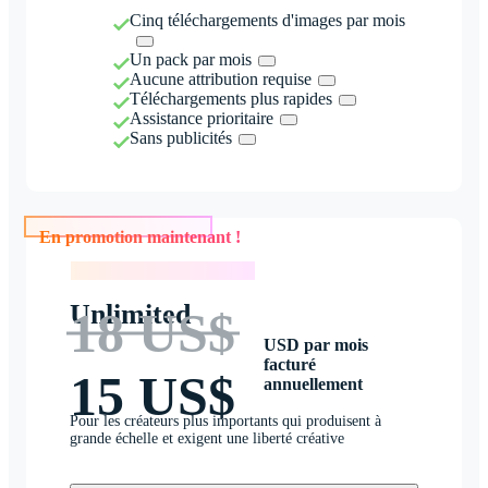
Cinq téléchargements d'images par mois
Un pack par mois
Aucune attribution requise
Téléchargements plus rapides
Assistance prioritaire
Sans publicités
En promotion maintenant !
En promotion maintenant !
Unlimited
18 US$
USD par mois
facturé
15 US$
annuellement
Pour les créateurs plus importants qui produisent à
grande échelle et exigent une liberté créative