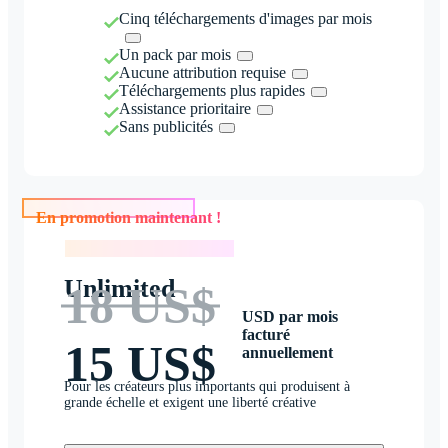
Cinq téléchargements d'images par mois
Un pack par mois
Aucune attribution requise
Téléchargements plus rapides
Assistance prioritaire
Sans publicités
En promotion maintenant !
En promotion maintenant !
Unlimited
18 US$
USD par mois
facturé
15 US$
annuellement
Pour les créateurs plus importants qui produisent à
grande échelle et exigent une liberté créative