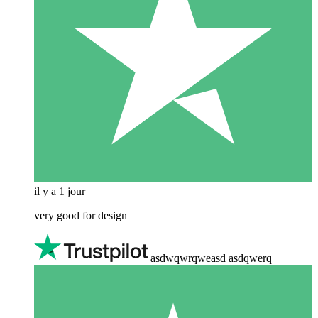
il y a 1 jour
very good for design
asdwqwrqweasd asdqwerq