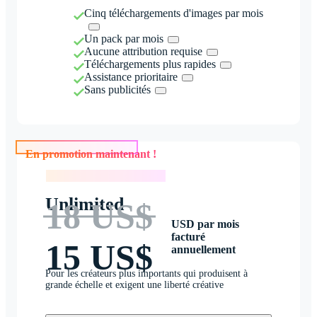
Cinq téléchargements d'images par mois
Un pack par mois
Aucune attribution requise
Téléchargements plus rapides
Assistance prioritaire
Sans publicités
En promotion maintenant !
En promotion maintenant !
Unlimited
18 US$
USD par mois
facturé
15 US$
annuellement
Pour les créateurs plus importants qui produisent à
grande échelle et exigent une liberté créative