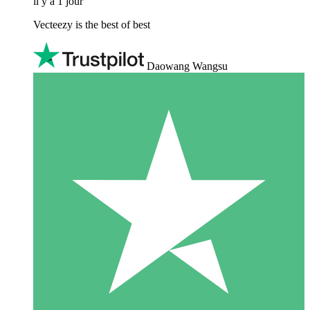
il y a 1 jour
Vecteezy is the best of best
Daowang Wangsu