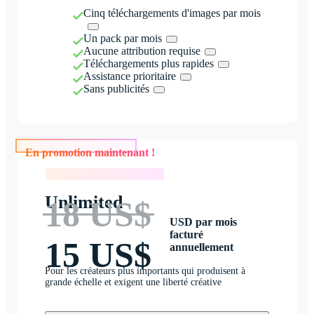
Cinq téléchargements d'images par mois
Un pack par mois
Aucune attribution requise
Téléchargements plus rapides
Assistance prioritaire
Sans publicités
En promotion maintenant !
En promotion maintenant !
Unlimited
18 US$
USD par mois
facturé
15 US$
annuellement
Pour les créateurs plus importants qui produisent à
grande échelle et exigent une liberté créative