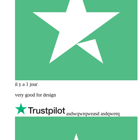
il y a 1 jour
very good for design
asdwqwrqweasd asdqwerq