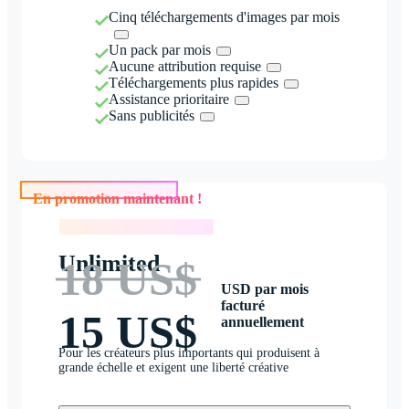
Cinq téléchargements d'images par mois
Un pack par mois
Aucune attribution requise
Téléchargements plus rapides
Assistance prioritaire
Sans publicités
En promotion maintenant !
En promotion maintenant !
Unlimited
18 US$
USD par mois
facturé
15 US$
annuellement
Pour les créateurs plus importants qui produisent à
grande échelle et exigent une liberté créative