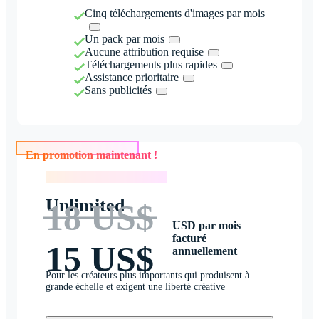
Cinq téléchargements d'images par mois
Un pack par mois
Aucune attribution requise
Téléchargements plus rapides
Assistance prioritaire
Sans publicités
En promotion maintenant !
En promotion maintenant !
Unlimited
18 US$
USD par mois
facturé
15 US$
annuellement
Pour les créateurs plus importants qui produisent à
grande échelle et exigent une liberté créative