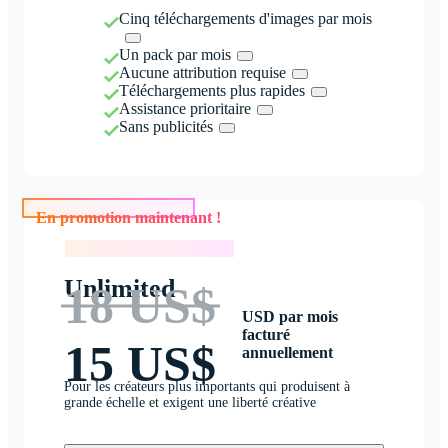
Cinq téléchargements d'images par mois
Un pack par mois
Aucune attribution requise
Téléchargements plus rapides
Assistance prioritaire
Sans publicités
En promotion maintenant !
En promotion maintenant !
Unlimited
18 US$
USD par mois
facturé
15 US$
annuellement
Pour les créateurs plus importants qui produisent à
grande échelle et exigent une liberté créative