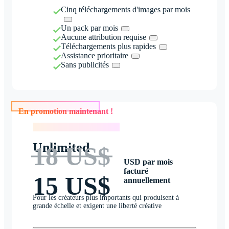
Cinq téléchargements d'images par mois
Un pack par mois
Aucune attribution requise
Téléchargements plus rapides
Assistance prioritaire
Sans publicités
En promotion maintenant !
En promotion maintenant !
Unlimited
18 US$
USD par mois
facturé
15 US$
annuellement
Pour les créateurs plus importants qui produisent à
grande échelle et exigent une liberté créative