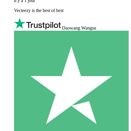
il y a 1 jour
Vecteezy is the best of best
Daowang Wangsu