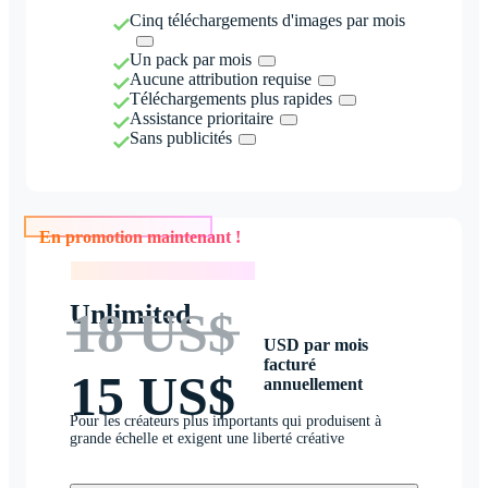
Cinq téléchargements d'images par mois
Un pack par mois
Aucune attribution requise
Téléchargements plus rapides
Assistance prioritaire
Sans publicités
En promotion maintenant !
En promotion maintenant !
Unlimited
18 US$
USD par mois
facturé
15 US$
annuellement
Pour les créateurs plus importants qui produisent à
grande échelle et exigent une liberté créative