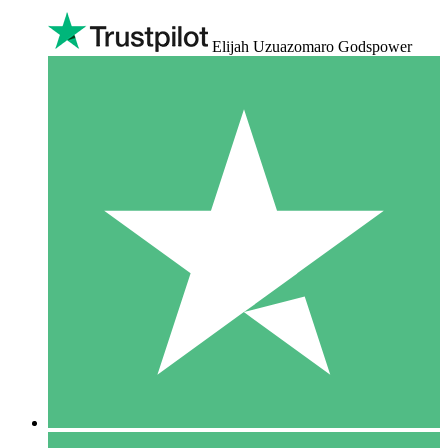
Elijah Uzuazomaro Godspower