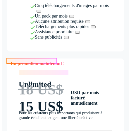
Cinq téléchargements d'images par mois
Un pack par mois
Aucune attribution requise
Téléchargements plus rapides
Assistance prioritaire
Sans publicités
En promotion maintenant !
En promotion maintenant !
Unlimited
18 US$
USD par mois
facturé
15 US$
annuellement
Pour les créateurs plus importants qui produisent à
grande échelle et exigent une liberté créative