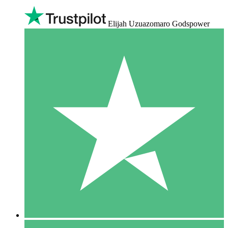
Elijah Uzuazomaro Godspower