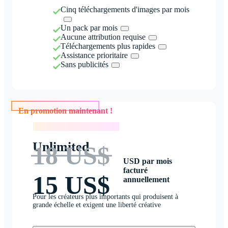
Cinq téléchargements d'images par mois
Un pack par mois
Aucune attribution requise
Téléchargements plus rapides
Assistance prioritaire
Sans publicités
En promotion maintenant !
En promotion maintenant !
Unlimited
18 US$
USD par mois
facturé
15 US$
annuellement
Pour les créateurs plus importants qui produisent à
grande échelle et exigent une liberté créative