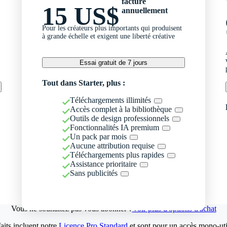
facturé
15 US$
annuellement
Pour les créateurs plus importants qui produisent
à grande échelle et exigent une liberté créative
Essai gratuit de 7 jours
Tout dans Starter, plus :
Téléchargements illimités
Accès complet à la bibliothèque
Outils de design professionnels
Fonctionnalités IA premium
Un pack par mois
Aucune attribution requise
Téléchargements plus rapides
Assistance prioritaire
Sans publicités
Vous ne souhaitez pas vous abonner ?
Voir plus d'options d'achat
aits incluent notre
Licence Pro Standard
et sont pour un accès mono-util