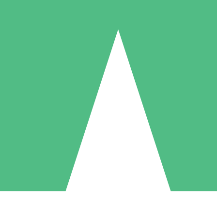
Packs de Crédits Individuels
 à l'utilisation avec des crédits de téléchargement. Sans engagement me
1 Téléchargement
5 Téléchargements
10 Téléchargement
10
15
20
US$
00
US$
00
US$
00