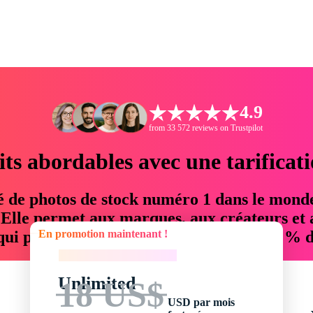
4.9
from 33 572 reviews on Trustpilot
its abordables avec une tarificat
é de photos de stock numéro 1 dans le mond
. Elle permet aux marques, aux créateurs et 
En promotion maintenant !
 qui permettent d'économiser jusqu'à 76 % d
En promotion maintenant !
Unlimited
18 US$
USD par mois