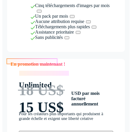
Cinq téléchargements d'images par mois
Un pack par mois
Aucune attribution requise
Téléchargements plus rapides
Assistance prioritaire
Sans publicités
En promotion maintenant !
En promotion maintenant !
Unlimited
18 US$
USD par mois
facturé
15 US$
annuellement
Pour les créateurs plus importants qui produisent à
grande échelle et exigent une liberté créative