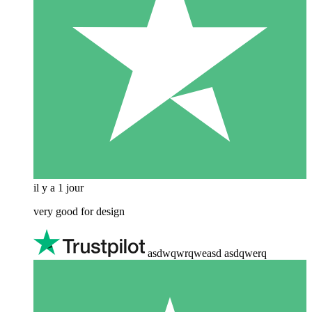
il y a 1 jour
very good for design
asdwqwrqweasd asdqwerq