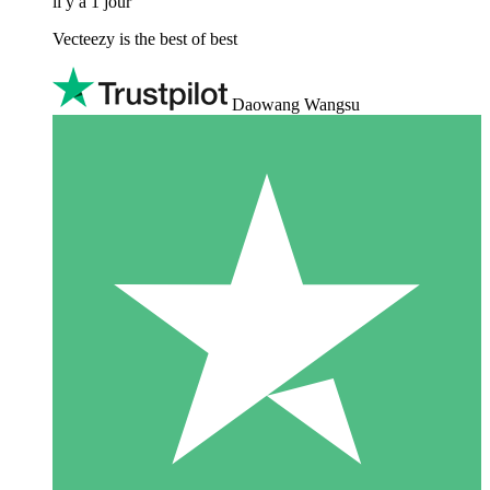
il y a 1 jour
Vecteezy is the best of best
Daowang Wangsu