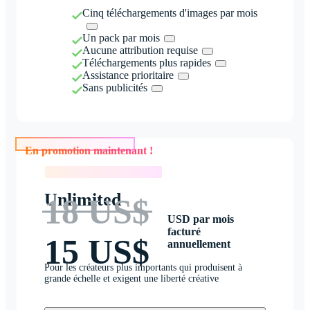
Cinq téléchargements d'images par mois
Un pack par mois
Aucune attribution requise
Téléchargements plus rapides
Assistance prioritaire
Sans publicités
En promotion maintenant !
En promotion maintenant !
Unlimited
18 US$
USD par mois
facturé
15 US$
annuellement
Pour les créateurs plus importants qui produisent à
grande échelle et exigent une liberté créative