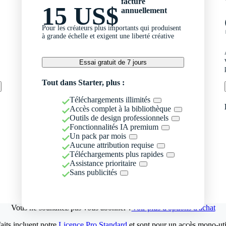
facturé
15 US$
annuellement
Pour les créateurs plus importants qui produisent
à grande échelle et exigent une liberté créative
Essai gratuit de 7 jours
Tout dans Starter, plus :
Téléchargements illimités
Accès complet à la bibliothèque
Outils de design professionnels
Fonctionnalités IA premium
Un pack par mois
Aucune attribution requise
Téléchargements plus rapides
Assistance prioritaire
Sans publicités
Vous ne souhaitez pas vous abonner ?
Voir plus d'options d'achat
aits incluent notre
Licence Pro Standard
et sont pour un accès mono-util