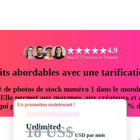
4.9
from 33 572 reviews on Trustpilot
its abordables avec une tarificat
é de photos de stock numéro 1 dans le mond
. Elle permet aux marques, aux créateurs et 
En promotion maintenant !
 qui permettent d'économiser jusqu'à 76 % d
En promotion maintenant !
Unlimited
18 US$
USD par mois