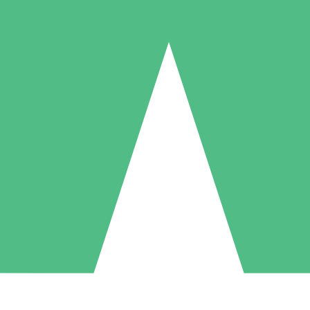
Packs de Crédits Individuels
 à l'utilisation avec des crédits de téléchargement. Sans engagement me
1 Téléchargement
5 Téléchargements
10 Téléchargement
10
15
20
US$
00
US$
00
US$
00