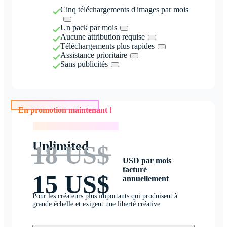
Cinq téléchargements d'images par mois
Un pack par mois
Aucune attribution requise
Téléchargements plus rapides
Assistance prioritaire
Sans publicités
En promotion maintenant !
En promotion maintenant !
Unlimited
18 US$
USD par mois
facturé
15 US$
annuellement
Pour les créateurs plus importants qui produisent à
grande échelle et exigent une liberté créative