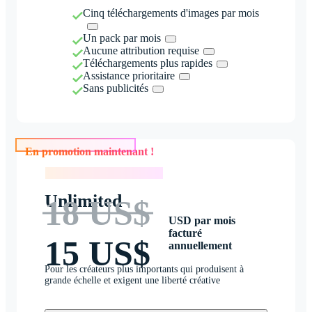
Cinq téléchargements d'images par mois
Un pack par mois
Aucune attribution requise
Téléchargements plus rapides
Assistance prioritaire
Sans publicités
En promotion maintenant !
En promotion maintenant !
Unlimited
18 US$
USD par mois
facturé
15 US$
annuellement
Pour les créateurs plus importants qui produisent à
grande échelle et exigent une liberté créative