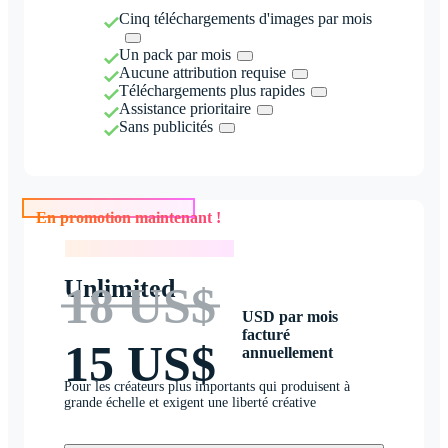
Cinq téléchargements d'images par mois
Un pack par mois
Aucune attribution requise
Téléchargements plus rapides
Assistance prioritaire
Sans publicités
En promotion maintenant !
En promotion maintenant !
Unlimited
18 US$
USD par mois
facturé
15 US$
annuellement
Pour les créateurs plus importants qui produisent à
grande échelle et exigent une liberté créative