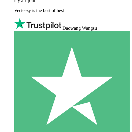
il y a 1 jour
Vecteezy is the best of best
Daowang Wangsu