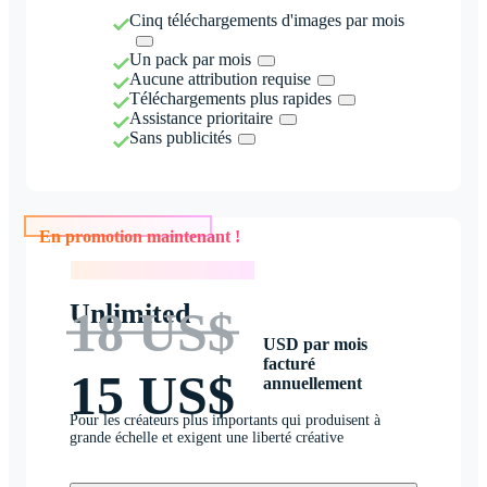
Cinq téléchargements d'images par mois
Un pack par mois
Aucune attribution requise
Téléchargements plus rapides
Assistance prioritaire
Sans publicités
En promotion maintenant !
En promotion maintenant !
Unlimited
18 US$
USD par mois
facturé
15 US$
annuellement
Pour les créateurs plus importants qui produisent à
grande échelle et exigent une liberté créative