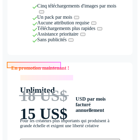
Cinq téléchargements d'images par mois
Un pack par mois
Aucune attribution requise
Téléchargements plus rapides
Assistance prioritaire
Sans publicités
En promotion maintenant !
En promotion maintenant !
Unlimited
18 US$
USD par mois
facturé
15 US$
annuellement
Pour les créateurs plus importants qui produisent à
grande échelle et exigent une liberté créative