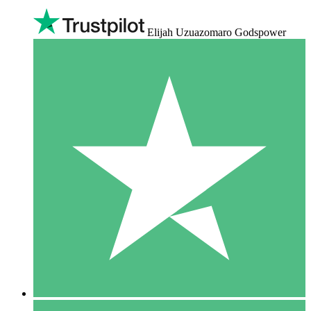
Elijah Uzuazomaro Godspower