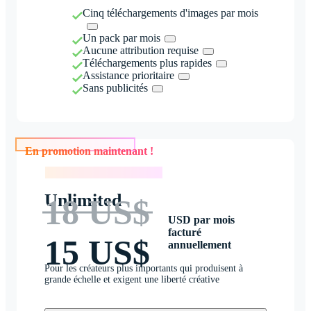
Cinq téléchargements d'images par mois
Un pack par mois
Aucune attribution requise
Téléchargements plus rapides
Assistance prioritaire
Sans publicités
En promotion maintenant !
En promotion maintenant !
Unlimited
18 US$
USD par mois
facturé
15 US$
annuellement
Pour les créateurs plus importants qui produisent à
grande échelle et exigent une liberté créative