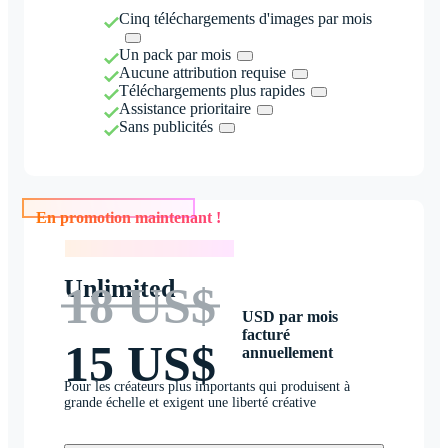
Cinq téléchargements d'images par mois
Un pack par mois
Aucune attribution requise
Téléchargements plus rapides
Assistance prioritaire
Sans publicités
En promotion maintenant !
En promotion maintenant !
Unlimited
18 US$
USD par mois
facturé
15 US$
annuellement
Pour les créateurs plus importants qui produisent à
grande échelle et exigent une liberté créative