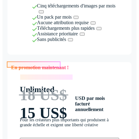
Cinq téléchargements d'images par mois
Un pack par mois
Aucune attribution requise
Téléchargements plus rapides
Assistance prioritaire
Sans publicités
En promotion maintenant !
En promotion maintenant !
Unlimited
18 US$
USD par mois
facturé
15 US$
annuellement
Pour les créateurs plus importants qui produisent à
grande échelle et exigent une liberté créative