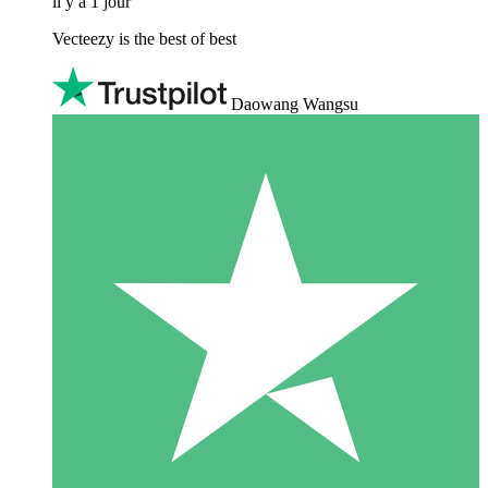
il y a 1 jour
Vecteezy is the best of best
Daowang Wangsu