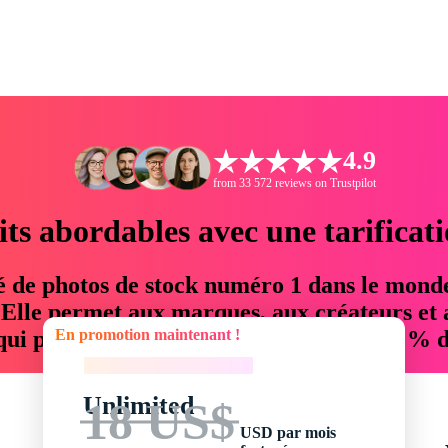
4.9
from 33 572 reviews on Trustpilot
its abordables avec une tarificat
é de photos de stock numéro 1 dans le mond
. Elle permet aux marques, aux créateurs et 
En promotion maintenant !
 qui permettent d'économiser jusqu'à 76 % d
En promotion maintenant !
Unlimited
18 US$
USD par mois