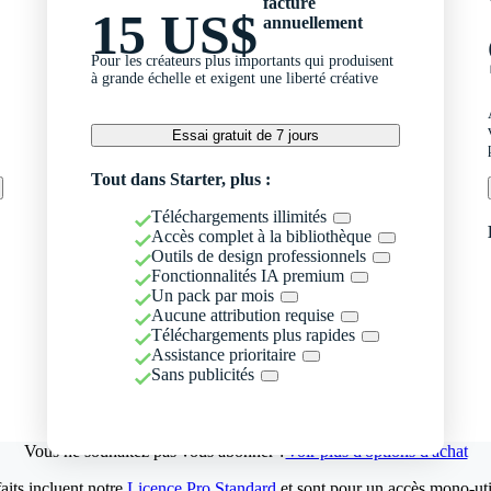
facturé
15 US$
annuellement
Pour les créateurs plus importants qui produisent
à grande échelle et exigent une liberté créative
Essai gratuit de 7 jours
Tout dans Starter, plus :
Téléchargements illimités
Accès complet à la bibliothèque
Outils de design professionnels
Fonctionnalités IA premium
Un pack par mois
Aucune attribution requise
Téléchargements plus rapides
Assistance prioritaire
Sans publicités
Vous ne souhaitez pas vous abonner ?
Voir plus d'options d'achat
aits incluent notre
Licence Pro Standard
et sont pour un accès mono-util