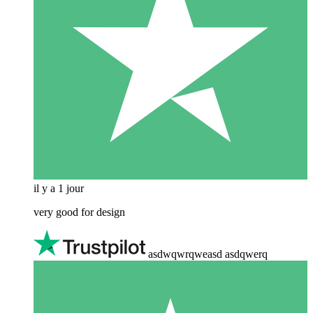
il y a 1 jour
very good for design
asdwqwrqweasd asdqwerq