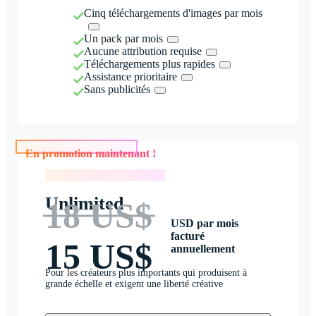
Cinq téléchargements d'images par mois
Un pack par mois
Aucune attribution requise
Téléchargements plus rapides
Assistance prioritaire
Sans publicités
En promotion maintenant !
En promotion maintenant !
Unlimited
18 US$
USD par mois
facturé
15 US$
annuellement
Pour les créateurs plus importants qui produisent à
grande échelle et exigent une liberté créative