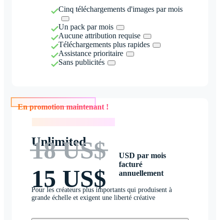
Cinq téléchargements d'images par mois
Un pack par mois
Aucune attribution requise
Téléchargements plus rapides
Assistance prioritaire
Sans publicités
En promotion maintenant !
En promotion maintenant !
Unlimited
18 US$
USD par mois
facturé
15 US$
annuellement
Pour les créateurs plus importants qui produisent à
grande échelle et exigent une liberté créative